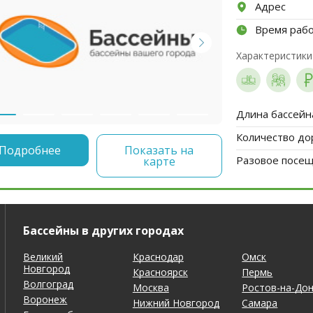
Адрес
Время раб
Характеристики
Длина бассейн
Количество до
Подробнее
Показать на
Разовое посеще
карте
Бассейны в других городах
Великий
Краснодар
Омск
Новгород
Красноярск
Пермь
Волгоград
Москва
Ростов-на-До
Воронеж
Нижний Новгород
Самара