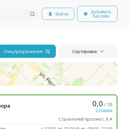
Добавить
Войти
бассейн
Спецпредложения
Сортировка
0,0
/ 10
рора
0 отзывов
Строителей проспект, 8 А
оты
c 07:00 до 23:00сб-вс: 09:00–22:00