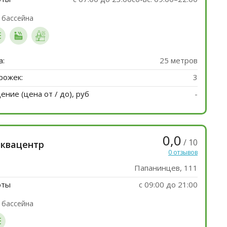
 бассейна
а:
25 метров
рожек:
3
ние (цена от / до), руб
-
0,0
/ 10
аквацентр
0 отзывов
Папанинцев, 111
оты
с 09:00 до 21:00
 бассейна