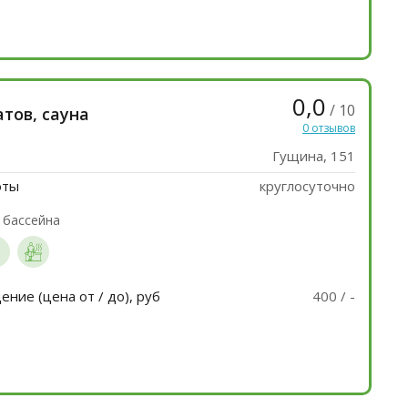
0,0
/ 10
тов, сауна
0 отзывов
Гущина, 151
оты
круглосуточно
 бассейна
ние (цена от / до), руб
400 / -