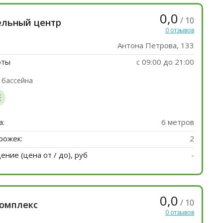
0,0
/ 10
ельный центр
0 отзывов
Антона Петрова, 133
оты
с 09:00 до 21:00
 бассейна
а:
6 метров
рожек:
2
ние (цена от / до), руб
-
0,0
/ 10
комплекс
0 отзывов