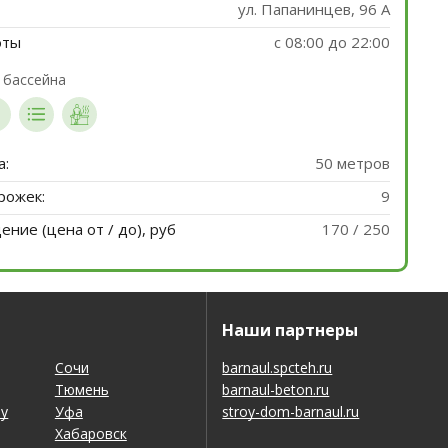
ул. Папанинцев, 96 А
оты
с 08:00 до 22:00
 бассейна
а:
50 метров
рожек:
9
ние (цена от / до), руб
170 / 250
Наши партнеры
Сочи
barnaul.spcteh.ru
Тюмень
barnaul-beton.ru
ну
Уфа
stroy-dom-barnaul.ru
Хабаровск