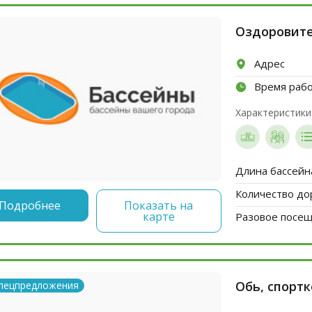
Оздоровит
Адрес
Время раб
Характеристики
Длина бассейн
Количество до
Подробнее
Показать на
карте
Разовое посеще
Обь, спорт
пецпредложения