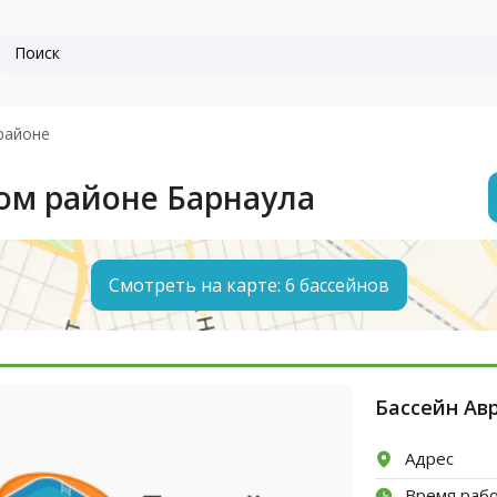
районе
ом районе Барнаула
Смотреть на карте: 6 бассейнов
Бассейн Ав
Адрес
Время раб