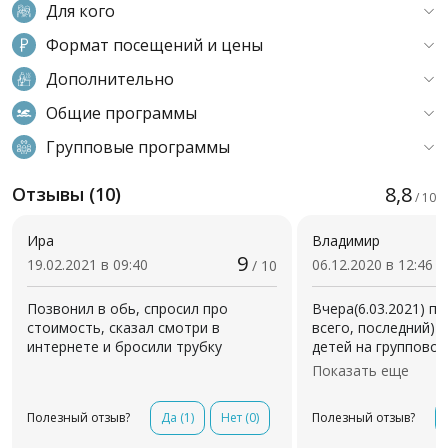
Для кого
Формат посещений и цены
Дополнительно
Общие программы
Групповые программы
8,8
Отзывы (10)
/ 10
Ира
Владимир
9
19.02.2021 в 09:40
06.12.2020 в 12:46
/ 10
Позвонил в обь, спросил про
Вчера(6.03.2021) пе
стоимость, сказал смотри в
всего, последний) 
интернете и бросили трубку
детей на групповое
бассейн. Тренер Че
Показать еще
оповещена, что де
умеют. Самому млад
Полезный отзыв?
Да
(1)
Нет
(0)
Полезный отзыв?
он в бассейне нагл
испугался, при поп