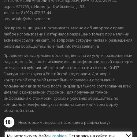
ИП Пономарев Анатолий Александрович, ИНН 720507299750,
адрес: 627755, г. Ишим, ул. Куйбышева, д. 58
телефон: 8 (922) 472-33-44
почта: info@vbasseinah.ru
Все права защищены и охраняются законом об авторском праве.
Любое использование материалов разрешено только при наличии
активной ссылки на сайт. По вопросам сотрудничества и размещения
рекламы обращайтесь по e-mail: info@vbasseinah.ru
Предложения владельцев объектов, цены на их услуги, размещенные
на данном сайте, носят исключительно информационный характер и
не являются публичной офертой в соответствии со статьей 437
Гражданского кодекса Российской Федерации. Договор с
контрактной стороной может быть составлен и оформлен в
письменном виде только после индивидуального согласования всех
деталей с контрактной стороной. Для получения точной
информации о стоимости, сроках и условиях обращайтесь по
контактным телефонам, указанным на сайте или через форму
обратной связи.
18+
Некоторые материалы настоящего раздела могут
содержать информацию, запрещенную для лиц, младше
Мы используем файлы
cookies
. Оставаясь на сайте, вы
18 лет.