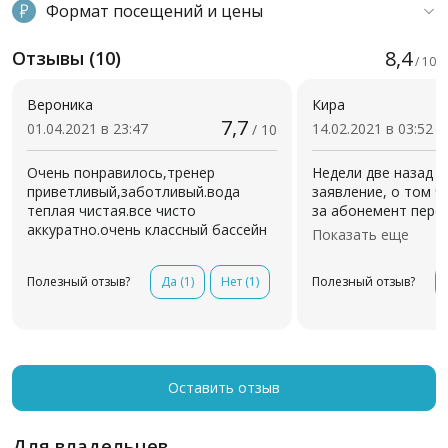
Формат посещений и цены
8,4
Отзывы (10)
/ 10
Вероника
Кира
7,7
01.04.2021 в 23:47
14.02.2021 в 03:52
/ 10
Очень понравилось,тренер
Недели две назад н
приветливый,заботливый.вода
заявление, о том ч
теплая чистая.все чисто
за абонемент перев
аккуратно.очень классный бассейн
(мне так лучше рас
Показать еще
бассейн), так ничег
ещё обещали беспл
Полезный отзыв?
Да
(1)
Нет
(1)
Полезный отзыв?
бассейне, по причи
холодной воды в п
открытия(плавать н
тоже не получила. 
обещать, зачем пис
видимо никто за эт
Оставить отзыв
Для владельцев