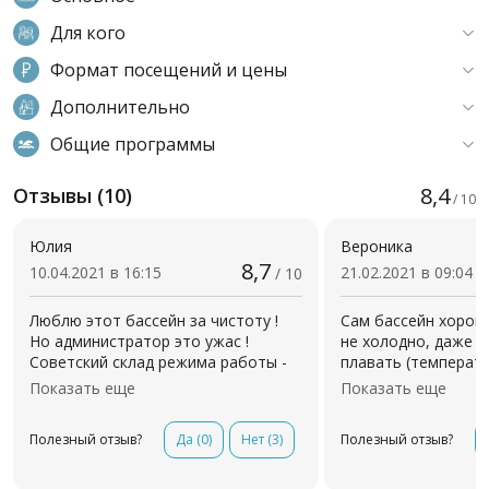
Для кого
Формат посещений и цены
Дополнительно
Общие программы
8,4
Отзывы (10)
/ 10
Юлия
Вероника
8,7
10.04.2021 в 16:15
21.02.2021 в 09:04
/ 10
Люблю этот бассейн за чистоту !
Сам бассейн хороши
Но администратор это ужас !
не холодно, даже 
Советский склад режима работы -
плавать (температу
пишет долго, не может разом
Вода не настолько
Показать еще
Показать еще
выдавать несколько номерков!
как в бассейне Оби.
Портит все впечатления от занятия
раздевалках, душев
Полезный отзыв?
Да
(0)
Нет
(3)
Полезный отзыв?
спортом !
небольшой ремонт.
пускают по справка
тебя нет справки, 