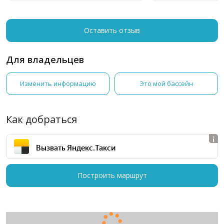
договориться с ад
также по поводу сп
бассейна может до
Оставить отзыв
мелочей, чтобы ра
посещать бассейн, 
пустить и сказать,
Для владельцев
недостающие доку
Сайт не обновляетс
Изменить информацию
Это мой бассейн
сами говорят, что 
что написано на са
Как добраться
Вызвать Яндекс.Такси
Построить маршрут