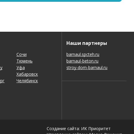
Наши партнеры
Сочи
barnaul.spcteh.ru
Тюмень
barnaul-beton.ru
ну
Уфа
stroy-dom-barnaul.ru
Хабаровск
рг
Челябинск
Создание сайта: ИК Приоритет