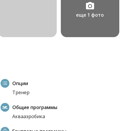
еще 1 фото
Опции
Тренер
Общие программы
Аквааэробика